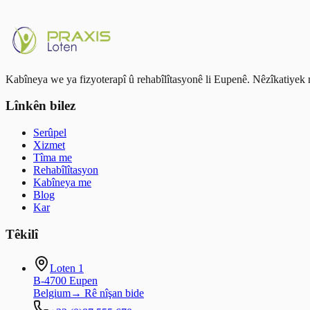
BFR
Sport
Rehabilitation
18 June 2024
Read article
Kabîneya we ya fizyoterapî û rehabîlîtasyonê li Eupenê. Nêzîkatiyek m
Lînkên bilez
Serûpel
Xizmet
Tîma me
Rehabîlîtasyon
Kabîneya me
Blog
Kar
Têkilî
Loten 1
B-4700 Eupen
Belgium
→
Rê nîşan bide