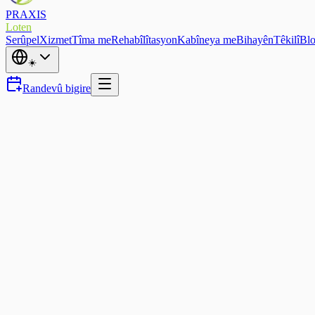
PRAXIS
Loten
Serûpel
Xizmet
Tîma me
Rehabîlîtasyon
Kabîneya me
Bihayên
Têkilî
Bl
☀️
Randevû bigire
New