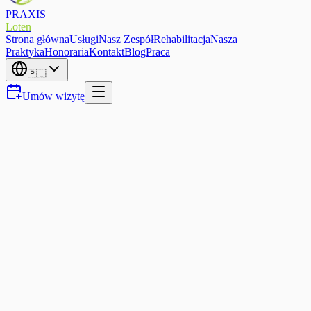
PRAXIS
Loten
Strona główna
Usługi
Nasz Zespół
Rehabilitacja
Nasza
Praktyka
Honoraria
Kontakt
Blog
Praca
🇵🇱
Umów wizytę