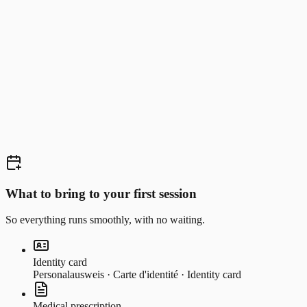
Loïc Meunier
Fizyoterapîst — Osteopatî (perwerde)
What to bring to your first session
So everything runs smoothly, with no waiting.
Identity card
Personalausweis · Carte d'identité · Identity card
Medical prescription