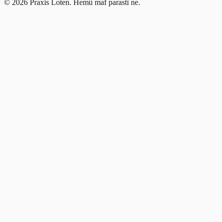
©
2026
Praxis Loten.
Hemû maf parastî ne.