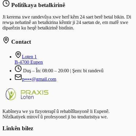
Polîtîkaya betalkirinê
Ji kerema xwe randevûya xwe herî kêm 24 saet berê betal bikin. Di
rewşa nehatinê an betalkirina kêmtir ji 24 saetan de, em mafê xwe
diparêzin ku heqê betalkirinê bistînin.
Contact
Loten 1
B-4700 Eupen
Duş – În: 08:00 – 20:00 | Şem: bi randevû
p••••@gmail.com
Kabîneya we ya fizyoterapî û rehabîlîtasyonê li Eupenê.
Nêzîkatiyek mirovî û profesyonel ji bo tenduristiya we.
Lînkên bilez