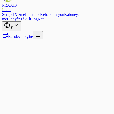
PRAXIS
Loten
Serûpel
Xizmet
Tîma me
Rehabîlîtasyon
Kabîneya
me
Bihayên
Têkilî
Blog
Kar
☀️
Randevû bigire