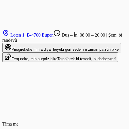
Loten 1, B-4700 Eupen
Duş – În: 08:00 – 20:00 | Şem: bi
randevû
Pirsgirêkeke min a diyar heye
Li gorî sedem û ziman parzûn bike
Ferq nake, min surprîz bike
Terapîstek bi tesadif, bi dadperwerî
🔙
🦒
💪
🦾
🤚
🦵
🦶
🏃
🩹
💧
😬
Tîma me