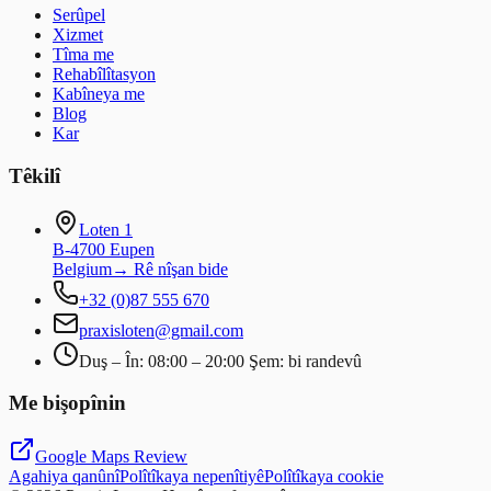
Serûpel
Xizmet
Tîma me
Rehabîlîtasyon
Kabîneya me
Blog
Kar
Têkilî
Loten 1
B-4700 Eupen
Belgium
→
Rê nîşan bide
+32 (0)87 555 670
praxisloten@gmail.com
Duş – În: 08:00 – 20:00 Şem: bi randevû
Me bişopînin
Google Maps Review
Agahiya qanûnî
Polîtîkaya nepenîtiyê
Polîtîkaya cookie