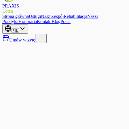
PRAXIS
Loten
Strona główna
Usługi
Nasz Zespół
Rehabilitacja
Nasza
Praktyka
Honoraria
Kontakt
Blog
Praca
🇵🇱
Umów wizytę