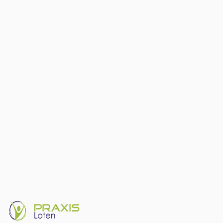
Loten 1
B-4700 Eupen
Belgique / Belgien
+32 (0)87 555 670
praxisloten@gmail.com
Umów wizytę
Godziny otwarcia
Poniedziałek
08:00 – 20:00
Wtorek
08:00 – 20:00
Środa
08:00 – 20:00
Czwartek
08:00 – 20:00
Piątek
08:00 – 20:00
Sobota
Na umówienie