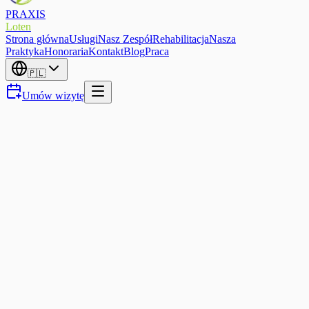
PRAXIS
Loten
Strona główna
Usługi
Nasz Zespół
Rehabilitacja
Nasza
Praktyka
Honoraria
Kontakt
Blog
Praca
🇵🇱
Umów wizytę