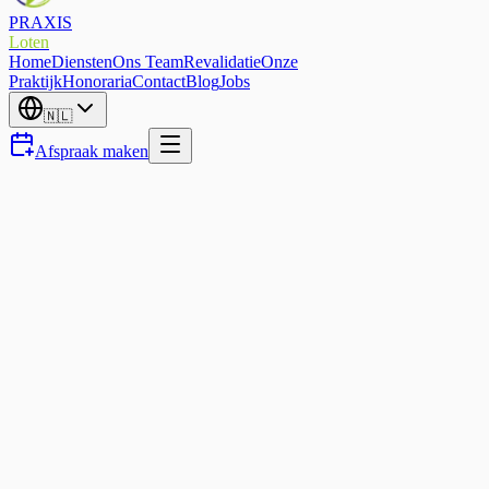
PRAXIS
Loten
Home
Diensten
Ons Team
Revalidatie
Onze
Praktijk
Honoraria
Contact
Blog
Jobs
🇳🇱
Afspraak maken
Knieprothese