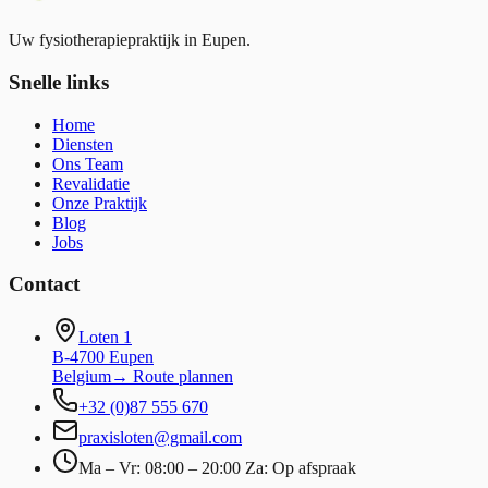
Uw fysiotherapiepraktijk in Eupen.
Snelle links
Home
Diensten
Ons Team
Revalidatie
Onze Praktijk
Blog
Jobs
Contact
Loten 1
B-4700 Eupen
Belgium
→
Route plannen
+32 (0)87 555 670
praxisloten@gmail.com
Ma – Vr: 08:00 – 20:00 Za: Op afspraak