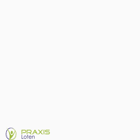
Permanent krachtverlies in de quadriceps
Contractuur en bewegingsbeperking
Verhoogd tromboserisico bij immobiliteit
Langdurige pijn en afhankelijkheid van pijnstillers
Afspraak maken
Alle revalidatieprogramma's