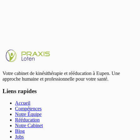
Chez Praxis Loten : thérapie manuelle + éducation à la
douleur
Écrit par
Philippe Banaszak
Douleurs aux cervicales ? Prenez rendez-vous pour un bilan
personnalisé chez nous à Eupen.
Prendre RDV
Votre cabinet de kinésithérapie et rééducation à Eupen. Une
approche humaine et professionnelle pour votre santé.
Liens rapides
Accueil
Compétences
Notre Équipe
Rééducation
Notre Cabinet
Blog
Jobs