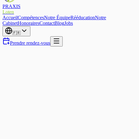
PRAXIS
Loten
Accueil
Compétences
Notre Équipe
Rééducation
Notre
Cabinet
Honoraires
Contact
Blog
Jobs
🇫🇷
Prendre rendez-vous
Cervicales
Douleurs aux cervicales —
pourquoi votre cou vous fait
mal et comment retrouver de la