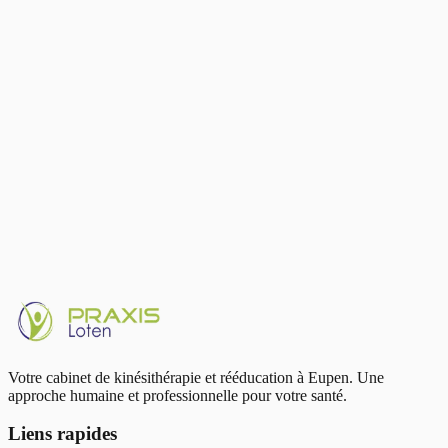
pour une rééducation centrée sur le patient.
Parcours
2020–2025
Université de Liège — Master Kinésithérapie &
Réadaptation
2025–…
Formation Ostéopathie en cours
Français · Deutsch · English
Voir le profil
WhatsApp
+32 474 29 63 26
Votre cabinet de kinésithérapie et rééducation à Eupen. Une
approche humaine et professionnelle pour votre santé.
Liens rapides