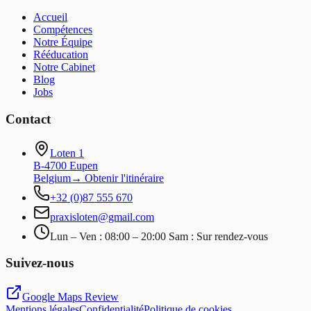
Accueil
Compétences
Notre Équipe
Rééducation
Notre Cabinet
Blog
Jobs
Contact
Loten 1
B-4700 Eupen
Belgium
→
Obtenir l'itinéraire
+32 (0)87 555 670
praxisloten@gmail.com
Lun – Ven : 08:00 – 20:00 Sam : Sur rendez-vous
Suivez-nous
Google Maps Review
Mentions légales
Confidentialité
Politique de cookies