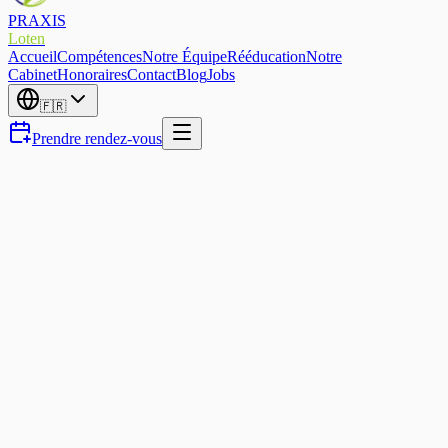
PRAXIS
Loten
Accueil
Compétences
Notre Équipe
Rééducation
Notre
Cabinet
Honoraires
Contact
Blog
Jobs
🇫🇷
Prendre rendez-vous