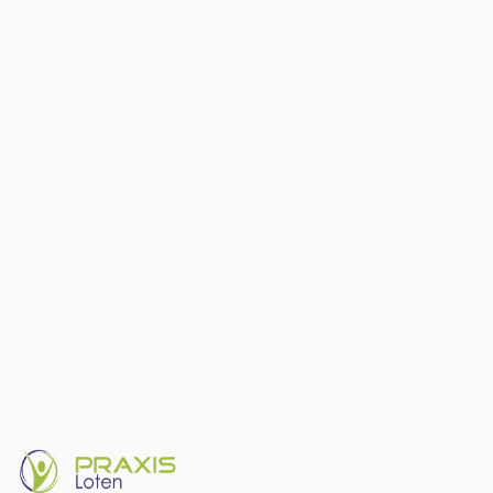
01
Ağrı: bir alarm, mutlaka bir yaralanma değil
02
Mükemmel duruş miti
03
Tıbbi görüntüleme: içeriden „kırışıklıklar"
04
Kontrolü geri almak: ilaç olarak hareket
05
Praxis Loten'de neler yapıyoruz
Ağrı = alarm, mutlaka sorun değil
En iyi duruş = bir sonraki (hareket statiği yener)
Görüntüleme bulguları genellikle „kırışıklıklar" gibi normal
Kademeli hareket sinir sistemini sakinleştirir
Praxis Loten'de: manuel terapi + ağrı eğitimi
Yazan
Philippe Banaszak
Boyun ağrısı mı? Eupen'deki kliniğimizde kişisel bir değerlendirme
için randevu alın.
Randevu al