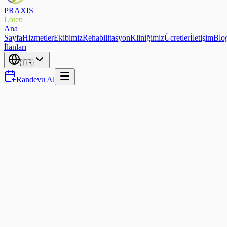
PRAXIS
Loten
Ana
Sayfa
Hizmetler
Ekibimiz
Rehabilitasyon
Kliniğimiz
Ücretler
İletişim
Blo
İlanları
🇹🇷
Randevu Al
Boyun Ağrısı
Boyun ağrısı — boynunuzun
neden ağrıdığı ve Eupen'de