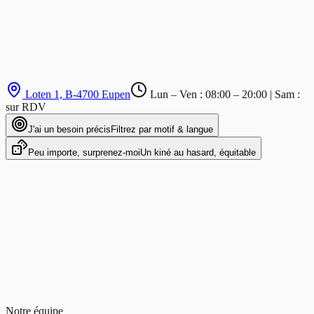
Loten 1, B-4700 Eupen
Lun – Ven : 08:00 – 20:00 | Sam :
sur RDV
J'ai un besoin précis
Filtrez par motif & langue
Peu importe, surprenez-moi
Un kiné au hasard, équitable
🔙
🦒
💪
🦾
🤚
🦵
🦶
🏃
🩹
💧
😬
Notre équipe