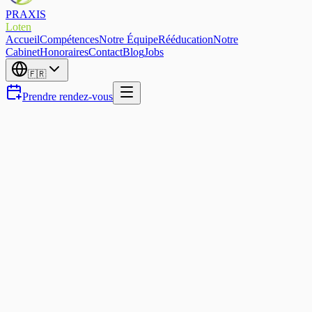
PRAXIS
Loten
Accueil
Compétences
Notre Équipe
Rééducation
Notre
Cabinet
Honoraires
Contact
Blog
Jobs
🇫🇷
Prendre rendez-vous