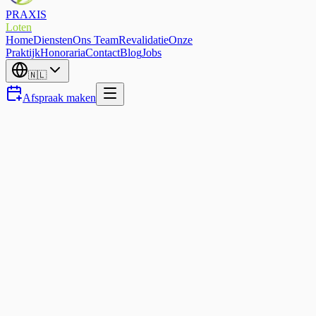
PRAXIS
Loten
Home
Diensten
Ons Team
Revalidatie
Onze
Praktijk
Honoraria
Contact
Blog
Jobs
🇳🇱
Afspraak maken
Nekpijn
Nekpijn — waarom uw nek
pijn doet en hoe u in Eupen
weer mobiel wordt