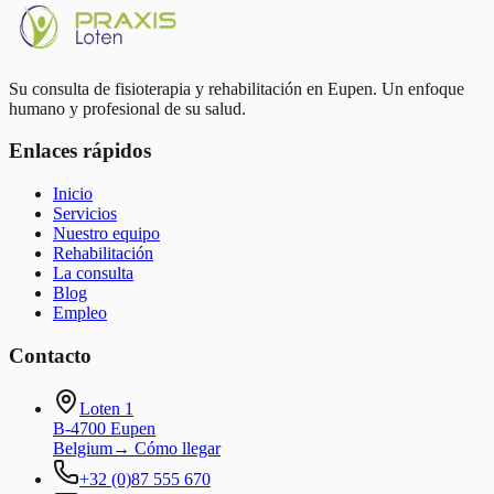
Book appointment
Su consulta de fisioterapia y rehabilitación en Eupen. Un enfoque
humano y profesional de su salud.
Enlaces rápidos
Inicio
Servicios
Nuestro equipo
Rehabilitación
La consulta
Blog
Empleo
Contacto
Loten 1
B-4700 Eupen
Belgium
→
Cómo llegar
+32 (0)87 555 670