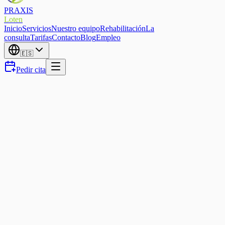
PRAXIS
Loten
Inicio
Servicios
Nuestro equipo
Rehabilitación
La
consulta
Tarifas
Contacto
Blog
Empleo
🇪🇸
Pedir cita
Sports Physio
BFR training — building
muscle with light loads