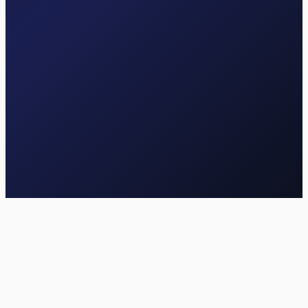
Saber más
Cirugía de hombro
Restauración suave de la función del hombro tras la intervención
quirúrgica.
Saber más
Philippe Banaszak