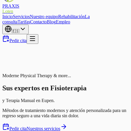
PRAXIS
Loten
Inicio
Servicios
Nuestro equipo
Rehabilitación
La
consulta
Tarifas
Contacto
Blog
Empleo
🇪🇸
Pedir cita
Moderne Physical Therapy & more...
Sus expertos en Fisioterapia
y Terapia Manual en Eupen.
Métodos de tratamiento modernos y atención personalizada para un
regreso seguro a una vida diaria sin dolor.
Pedir cita
Nuestros servicios