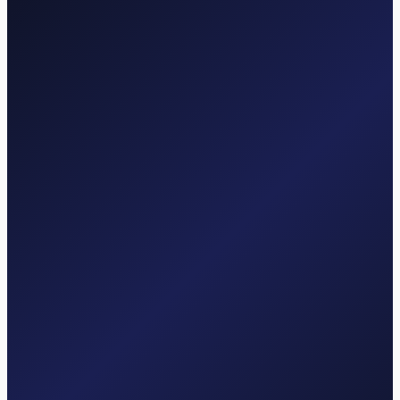
Prótesis de cadera
Rehabilitación acelerada tras prótesis total de cadera con plan de
tratamiento personalizado.
Saber más
Prótesis de rodilla
Fortalecimiento y movilización específicos para una recuperación
óptima tras la prótesis de rodilla.
Saber más
Ligamento cruzado (LCA)
Rehabilitación progresiva tras la cirugía del LCA hasta la vuelta al
deporte.