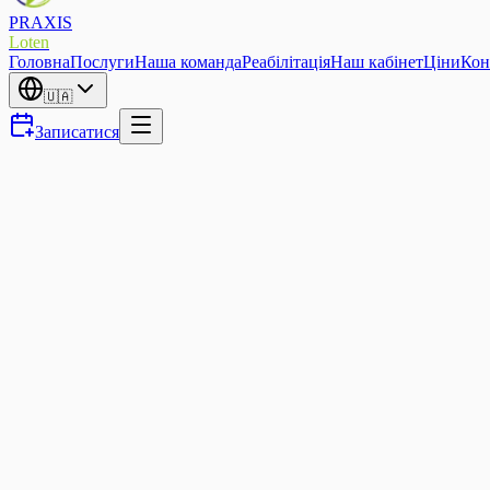
PRAXIS
Loten
Головна
Послуги
Наша команда
Реабілітація
Наш кабінет
Ціни
Кон
🇺🇦
Записатися
ACL Reconstruction
Safe return to sport after ACL reconstruction