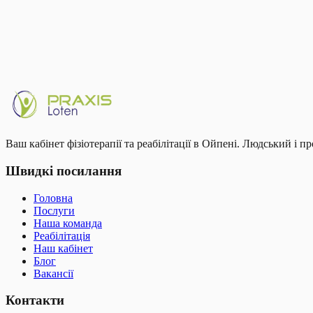
Compensatory injuries to the other knee or hip
Psychological barriers ('fear of re-injury')
Записатися
Усі програми реабілітації
Ваш кабінет фізіотерапії та реабілітації в Ойпені. Людський і п
Швидкі посилання
Головна
Послуги
Наша команда
Реабілітація
Наш кабінет
Блог
Вакансії
Контакти