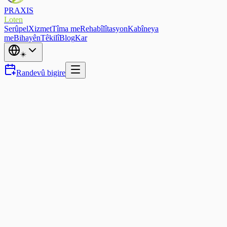
PRAXIS
Loten
Serûpel
Xizmet
Tîma me
Rehabîlîtasyon
Kabîneya
me
Bihayên
Têkilî
Blog
Kar
☀️
Randevû bigire
ACL Reconstruction