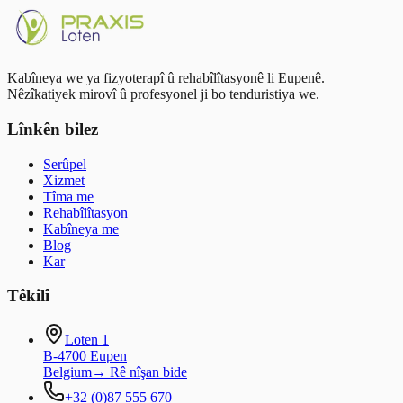
Randevû bigire
Hemû bernameyên rehabîlîtasyonê
Kabîneya we ya fizyoterapî û rehabîlîtasyonê li Eupenê.
Nêzîkatiyek mirovî û profesyonel ji bo tenduristiya we.
Lînkên bilez
Serûpel
Xizmet
Tîma me
Rehabîlîtasyon
Kabîneya me
Blog
Kar
Têkilî
Loten 1
B-4700 Eupen
Belgium
→
Rê nîşan bide
+32 (0)87 555 670