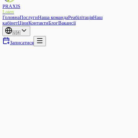
PRAXIS
Loten
Головна
Послуги
Наша команда
Реабілітація
Наш
кабінет
Ціни
Контакти
Блог
Вакансії
🇺🇦
Записатися