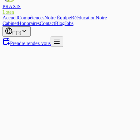
PRAXIS
Loten
Accueil
Compétences
Notre Équipe
Rééducation
Notre
Cabinet
Honoraires
Contact
Blog
Jobs
🇫🇷
Prendre rendez-vous
Ligament Croisé (LCA)