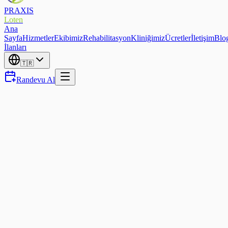
PRAXIS
Loten
Ana
Sayfa
Hizmetler
Ekibimiz
Rehabilitasyon
Kliniğimiz
Ücretler
İletişim
Blo
İlanları
🇹🇷
Randevu Al
Ön Çapraz Bağ