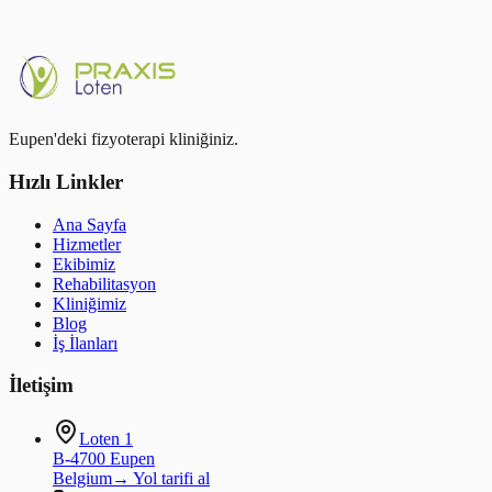
Randevu al
Tüm rehabilitasyon programları
Eupen'deki fizyoterapi kliniğiniz.
Hızlı Linkler
Ana Sayfa
Hizmetler
Ekibimiz
Rehabilitasyon
Kliniğimiz
Blog
İş İlanları
İletişim
Loten 1
B-4700 Eupen
Belgium
→
Yol tarifi al