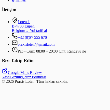
İş İlanları
İletişim
Loten 1
B-4700 Eupen
Belgium
→
Yol tarifi al
+32 (0)87 555 670
praxisloten@gmail.com
Pzt – Cum: 08:00 – 20:00 Cmt: Randevu ile
Bizi Takip Edin
Google Maps Review
Yasal
Gizlilik
Çerez Politikası
©
2026
Praxis Loten.
Tüm hakları saklıdır.