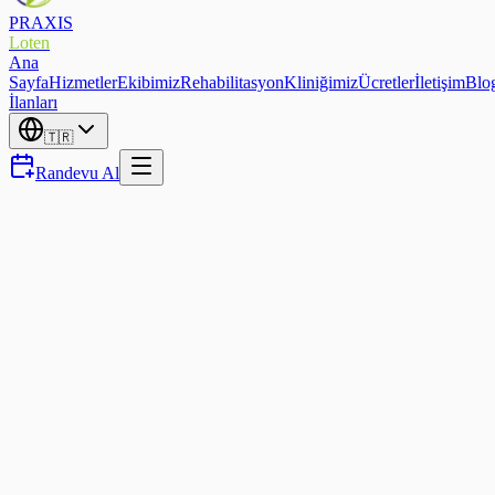
PRAXIS
Loten
Ana
Sayfa
Hizmetler
Ekibimiz
Rehabilitasyon
Kliniğimiz
Ücretler
İletişim
Blo
İlanları
🇹🇷
Randevu Al