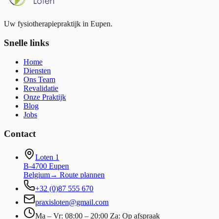
Uw fysiotherapiepraktijk in Eupen.
Snelle links
Home
Diensten
Ons Team
Revalidatie
Onze Praktijk
Blog
Jobs
Contact
Loten 1
B-4700 Eupen
Belgium
→
Route plannen
+32 (0)87 555 670
praxisloten@gmail.com
Ma – Vr: 08:00 – 20:00 Za: Op afspraak