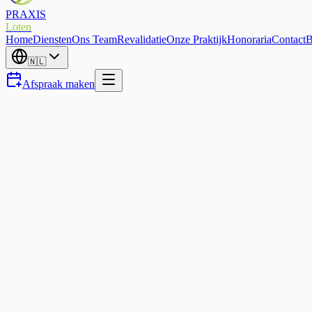
PRAXIS
Loten
Home
Diensten
Ons Team
Revalidatie
Onze Praktijk
Honoraria
Contact
B
🇳🇱
Afspraak maken