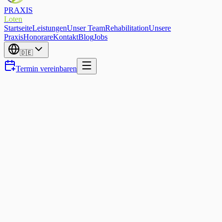
PRAXIS
Loten
Startseite
Leistungen
Unser Team
Rehabilitation
Unsere
Praxis
Honorare
Kontakt
Blog
Jobs
🇩🇪
Termin vereinbaren