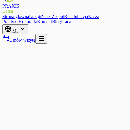
PRAXIS
Loten
Strona główna
Usługi
Nasz Zespół
Rehabilitacja
Nasza
Praktyka
Honoraria
Kontakt
Blog
Praca
🇵🇱
Umów wizytę
Méthode O. Leduc
Drenaż Limfatyczny
Ręczny drenaż limfatyczny metodą O. Leduc