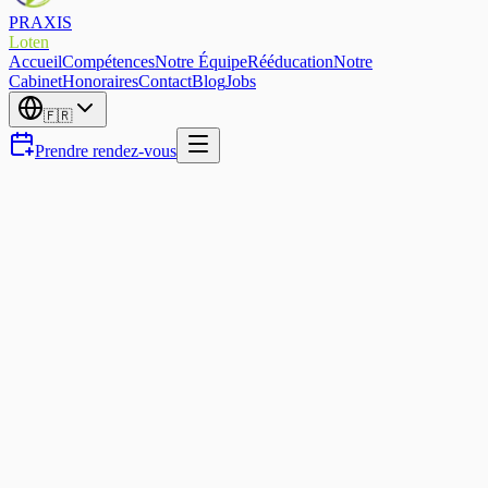
PRAXIS
Loten
Accueil
Compétences
Notre Équipe
Rééducation
Notre
Cabinet
Honoraires
Contact
Blog
Jobs
🇫🇷
Prendre rendez-vous