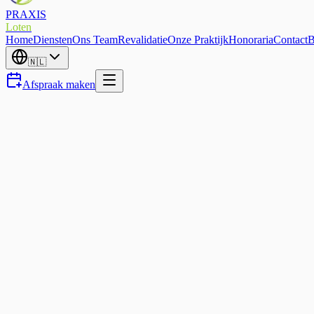
PRAXIS
Loten
Home
Diensten
Ons Team
Revalidatie
Onze Praktijk
Honoraria
Contact
B
🇳🇱
Afspraak maken