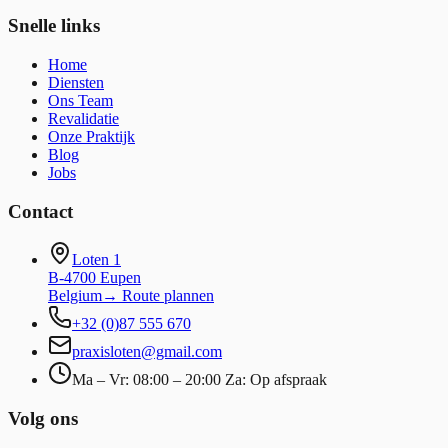
Snelle links
Home
Diensten
Ons Team
Revalidatie
Onze Praktijk
Blog
Jobs
Contact
Loten 1
B-4700 Eupen
Belgium
→
Route plannen
+32 (0)87 555 670
praxisloten@gmail.com
Ma – Vr: 08:00 – 20:00 Za: Op afspraak
Volg ons