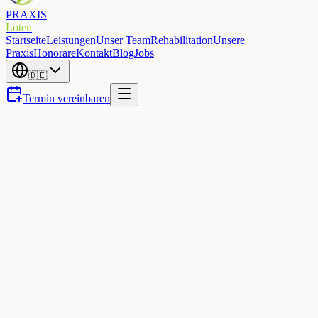
PRAXIS
Loten
Startseite
Leistungen
Unser Team
Rehabilitation
Unsere
Praxis
Honorare
Kontakt
Blog
Jobs
🇩🇪
Termin vereinbaren