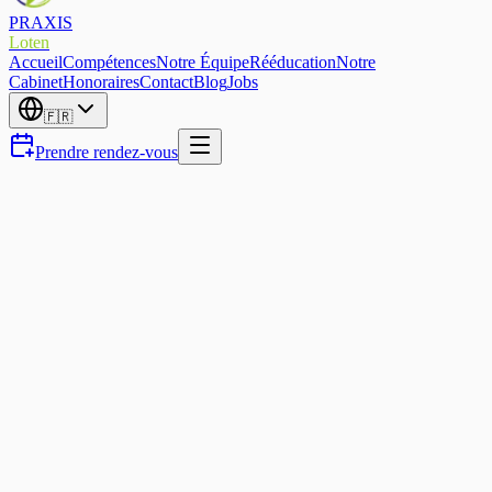
PRAXIS
Loten
Accueil
Compétences
Notre Équipe
Rééducation
Notre
Cabinet
Honoraires
Contact
Blog
Jobs
🇫🇷
Prendre rendez-vous
Pitance · Giop · Gouzland 2025
Articulation Temporo-
Mandibulaire