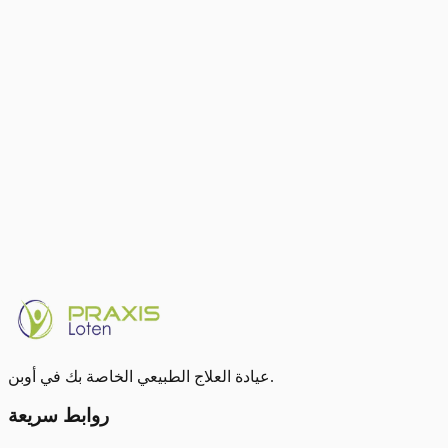
ساعتكم الذكية ليست دواءً — إنها بوصلتكم نحو الحركة
80 دقيقة مشي يومياً تقلل خطر آلام أسفل الظهر المزمنة
بنسبة 13%
قارنوا أنفسكم بأنفسكم فقط — ليس بالآخرين أو بمعيار
استخدموا HRV كمؤشر يومي للتعافي
أحضروا ساعتكم الذكية إلى المعالج الطبيعي — لعلاج موجه
بالبيانات
كتبه
Philippe Banaszak
لديكم ساعة ذكية وآلام مزمنة؟ أحضروا بياناتكم — سنساعدكم
على فهمها ودمجها في علاجكم. احجزوا موعداً في Praxis Loten في
أوبن.
احجز موعدًا
عيادة العلاج الطبيعي الخاصة بك في أوبن.
روابط سريعة