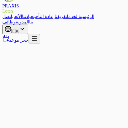
PRAXIS
Loten
الرئيسية
الخدمات
فريقنا
إعادة التأهيل
عيادتنا
الأتعاب
اتصل
بنا
المدونة
وظائف
🇸🇦
حجز موعد
العلاج والتكنولوجيا
الساعة الذكية والألم — ما الذي
يمكن أن تفعله ساعتك حقاً من
أجلك