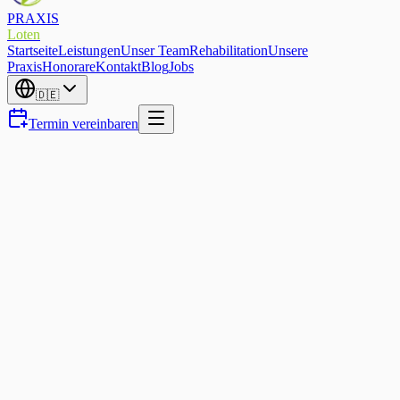
PRAXIS
Loten
Startseite
Leistungen
Unser Team
Rehabilitation
Unsere
Praxis
Honorare
Kontakt
Blog
Jobs
🇩🇪
Termin vereinbaren
Therapie & Technologie
Smartwatch und Schmerz —
Was Ihre Uhr wirklich für Sie
tun kann