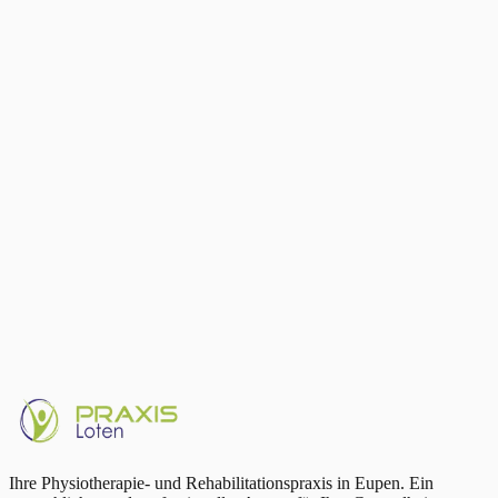
Die Smartwatch ist kein Medikament — sie ist Ihr Kompass
zur Bewegung
80 Minuten Gehen pro Tag senken das Risiko chronischer
Rückenschmerzen um 13 %
Vergleichen Sie sich nur mit sich selbst — nie mit anderen
oder einer Norm
Nutzen Sie Ihre VFC/HRV als täglichen Erholungsindikator
Bringen Sie Ihre Smartwatch zum Physiotherapeuten — für
datengestützte Therapie
Geschrieben von
Philippe Banaszak
Sie haben eine Smartwatch und chronische Schmerzen? Bringen Sie
Ihre Daten mit — wir helfen Ihnen, sie zu verstehen und in Ihre
Therapie zu integrieren. Vereinbaren Sie einen Termin bei Praxis
Loten in Eupen.
Termin buchen
Ihre Physiotherapie- und Rehabilitationspraxis in Eupen. Ein