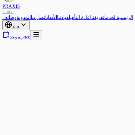
PRAXIS
Loten
الرئيسية
الخدمات
فريقنا
إعادة التأهيل
عيادتنا
الأتعاب
اتصل بنا
المدونة
وظائف
🇸🇦
حجز موعد
جد ضرر خطير. العلاج اليدوي — مع الحركة والتثقيف — يوفر نهجًا