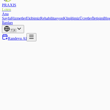
PRAXIS
Loten
Ana
Sayfa
Hizmetler
Ekibimiz
Rehabilitasyon
Kliniğimiz
Ücretler
İletişim
Blo
İlanları
🇹🇷
Randevu Al