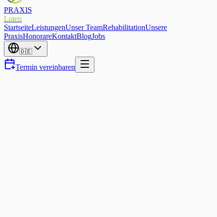
PRAXIS
Loten
Startseite
Leistungen
Unser Team
Rehabilitation
Unsere
Praxis
Honorare
Kontakt
Blog
Jobs
🇩🇪
Termin vereinbaren
Manuelle Therapie
Schadet langes Sitzen wirklich
Ihrem Rücken? Was die
Wissenschaft 2026 sagt